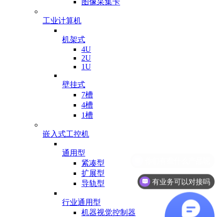
图像采集卡
工业计算机
机架式
4U
2U
1U
壁挂式
7槽
4槽
1槽
嵌入式工控机
通用型
紧凑型
扩展型
有业务可以对接吗
导轨型
行业通用型
机器视觉控制器