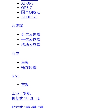
AI OPS
OPS-C
国产OPS-C
AI OPS-C
云终端
分体云终端
一体云终端
移动云终端
商显
主板
播放终端
NAS
主板
工业计算机
机架式 1U 2U 4U
壁挂式 1槽 4槽 7槽