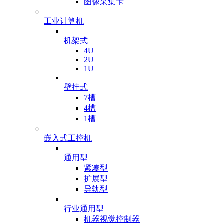
图像采集卡
工业计算机
机架式
4U
2U
1U
壁挂式
7槽
4槽
1槽
嵌入式工控机
通用型
紧凑型
扩展型
导轨型
行业通用型
机器视觉控制器