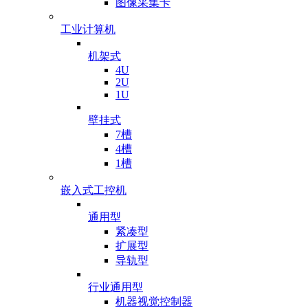
图像采集卡
工业计算机
机架式
4U
2U
1U
壁挂式
7槽
4槽
1槽
嵌入式工控机
通用型
紧凑型
扩展型
导轨型
行业通用型
机器视觉控制器