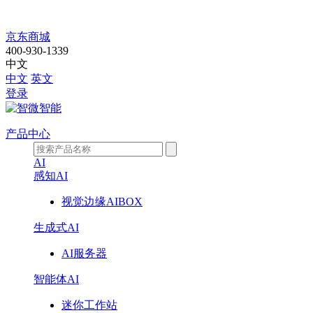
智
京东商城
400-930-1339
微
中文
中文
英文
智
登录
能
产品中心
全
AI
感知AI
球
视觉边缘AIBOX
AI
生成式AI
数
AI服务器
字
智能体AI
化
迷你工作站