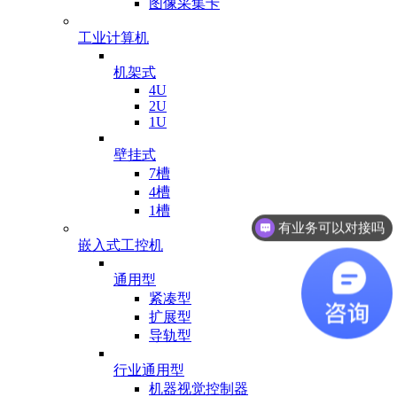
图像采集卡
工业计算机
机架式
4U
2U
1U
壁挂式
7槽
4槽
1槽
有业务可以对接吗
嵌入式工控机
通用型
紧凑型
扩展型
导轨型
行业通用型
机器视觉控制器