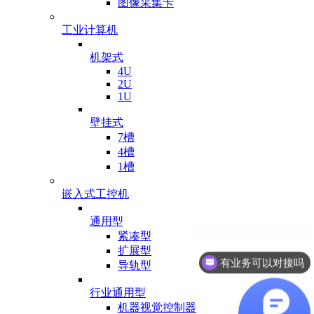
图像采集卡
工业计算机
机架式
4U
2U
1U
壁挂式
7槽
4槽
1槽
嵌入式工控机
通用型
紧凑型
扩展型
有业务可以对接吗
导轨型
行业通用型
机器视觉控制器