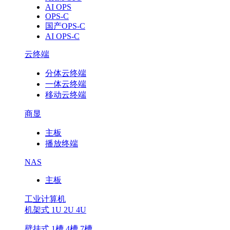
AI OPS
OPS-C
国产OPS-C
AI OPS-C
云终端
分体云终端
一体云终端
移动云终端
商显
主板
播放终端
NAS
主板
工业计算机
机架式 1U 2U 4U
壁挂式 1槽 4槽 7槽