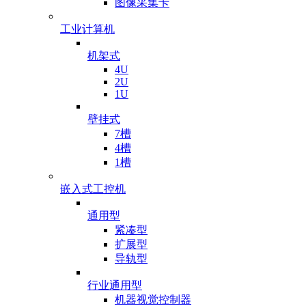
图像采集卡
工业计算机
机架式
4U
2U
1U
壁挂式
7槽
4槽
1槽
嵌入式工控机
通用型
紧凑型
扩展型
导轨型
行业通用型
机器视觉控制器