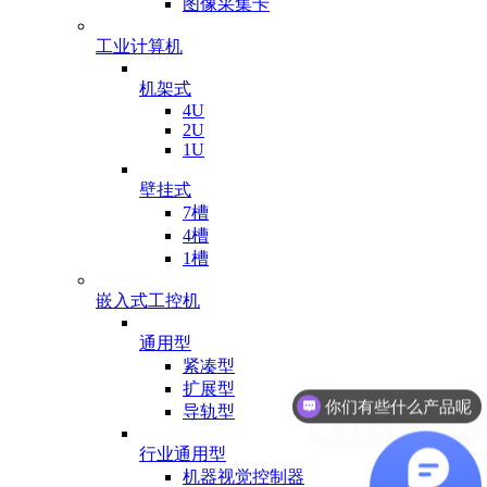
图像采集卡
工业计算机
机架式
4U
2U
1U
壁挂式
7槽
4槽
1槽
嵌入式工控机
通用型
紧凑型
扩展型
有业务可以对接吗
导轨型
行业通用型
机器视觉控制器