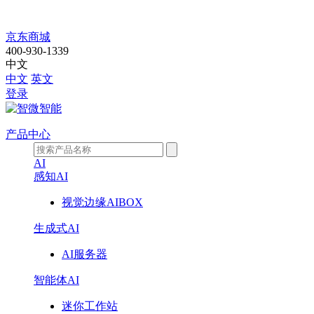
公
京东商城
400-930-1339
司
中文
中文
英文
动
登录
态
产品中心
AI
感知AI
视觉边缘AIBOX
生成式AI
AI服务器
智能体AI
迷你工作站