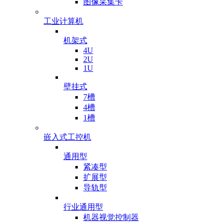
图像采集卡
工业计算机
机架式
4U
2U
1U
壁挂式
7槽
4槽
1槽
嵌入式工控机
通用型
紧凑型
扩展型
导轨型
行业通用型
机器视觉控制器