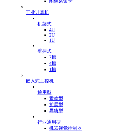
图像采集卡
工业计算机
机架式
4U
2U
1U
壁挂式
7槽
4槽
1槽
嵌入式工控机
通用型
紧凑型
扩展型
导轨型
行业通用型
机器视觉控制器