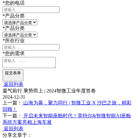
*
您的电话
*
产品分类
*
产品分类
*
所在行业
*
您的需求
提交表单
返回列表
凝气前行 乘势而上 | 2024智微工业年度答卷
2024-12-31
上一篇：
山海为幕，聚力同行 | 智微工业 X 沙巴之旅，精彩
回顾！
下一篇：
开启未来智能座舱时代！英特尔&智微智能AI座舱
系统方案亮相上海车展
返回列表
分享文章于：