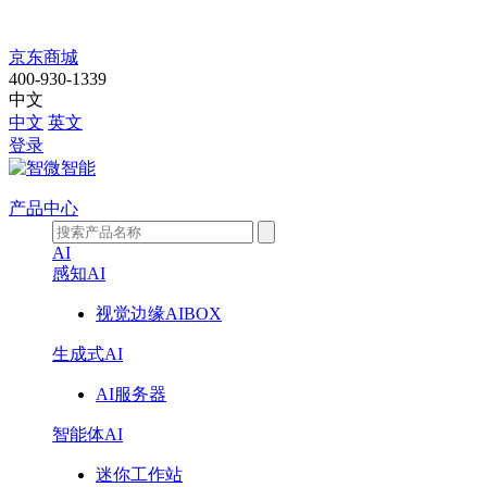
公
京东商城
400-930-1339
司
中文
中文
英文
动
登录
态
产品中心
AI
感知AI
视觉边缘AIBOX
生成式AI
AI服务器
智能体AI
迷你工作站