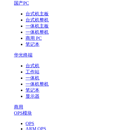
定
国产PC
义
台式机主板
台式机整机
一体机主板
制
一体机整机
商用 PC
造
笔记本
速
华光终端
度？
台式机
工作站
一体机
一体机整机
笔记本
显示器
商用
OPS模块
OPS
ARM OPS