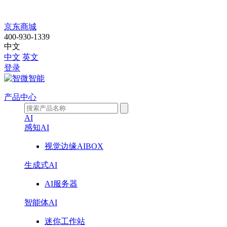
聚
京东商城
400-930-1339
焦
中文
中文
英文
全
登录
运
产品中心
|
AI
赛
感知AI
视觉边缘AIBOX
场
生成式AI
未
AI服务器
开，
智能体AI
工
迷你工作站