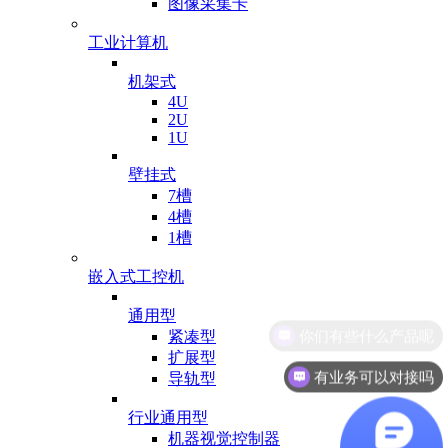
图像采集卡
工业计算机
机架式
4U
2U
1U
壁挂式
7槽
4槽
1槽
嵌入式工控机
通用型
紧凑型
扩展型
有业务可以对接吗
导轨型
行业通用型
机器视觉控制器