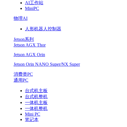
AI工作站
业
MiniPC
先
物理AI
人形机器人控制器
热
Jetson系列
——
Jetson AGX Thor
智
Jetson AGX Orin
Jetson Orin NANO Super/NX Super
微
消费类PC
工
通用PC
业
台式机主板
台式机整机
一体机主板
如
一体机整机
Mini PC
何
笔记本