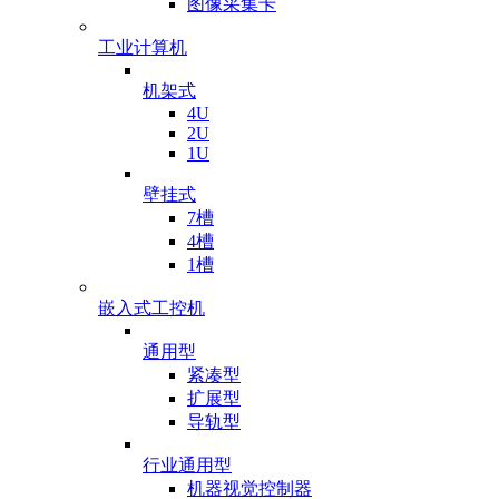
图像采集卡
工业计算机
机架式
4U
2U
1U
壁挂式
7槽
4槽
1槽
嵌入式工控机
通用型
紧凑型
扩展型
导轨型
行业通用型
机器视觉控制器