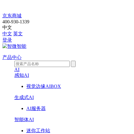
公
京东商城
400-930-1339
司
中文
中文
英文
动
登录
态
产品中心
AI
感知AI
视觉边缘AIBOX
生成式AI
AI服务器
智能体AI
迷你工作站