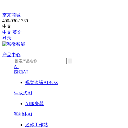
公
京东商城
400-930-1339
司
中文
中文
英文
动
登录
态
产品中心
AI
感知AI
视觉边缘AIBOX
生成式AI
AI服务器
智能体AI
迷你工作站