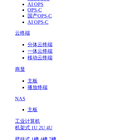
AI OPS
OPS-C
国产OPS-C
AI OPS-C
云终端
分体云终端
一体云终端
移动云终端
商显
主板
播放终端
NAS
主板
工业计算机
机架式 1U 2U 4U
壁挂式 1槽 4槽 7槽