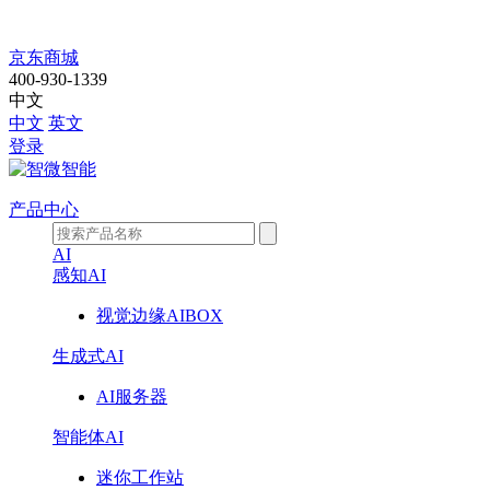
喜
京东商城
400-930-1339
报！
中文
中文
英文
智
登录
微
产品中心
智
AI
感知AI
能
视觉边缘AIBOX
三
生成式AI
榜
AI服务器
齐
智能体AI
登，
迷你工作站