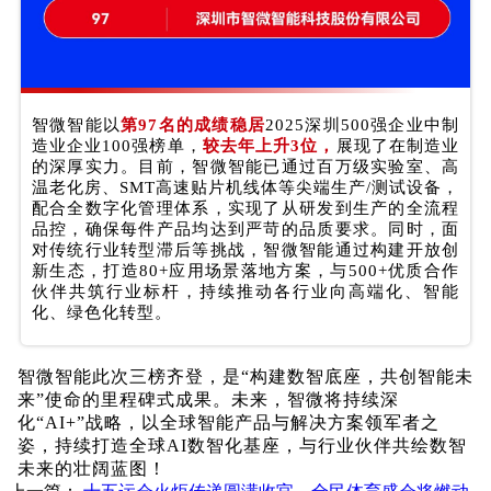
智微智能以
第97名的成绩稳居
2025深圳500强企业中制
造业企业100强榜单，
较去年上升3位，
展现了在制造业
的深厚实力。目前，智微智能已通过百万级实验室、高
温
老化房
、SMT高速贴片机线体等尖端生产/测试设备，
配合全数字化管理体系，实现了从研发到生产的全流程
品控，确保每件产品均达到严苛的品质要求。同时，面
对传统行业转型滞后等挑战，智微智能通过构建开放创
新生态，打造80+应用场景落地方案，与500+优质合作
伙伴共筑行业标杆，持续推动各行业向高端化、智能
化、绿色化转型。
智微智能此次三榜齐登，是“构建数智底座，共创智能未
来”使命的里程碑式成果。未来，智微将持续深
化“AI+”战略，以全球智能产品与解决方案领军者之
姿，持续打造全球AI数智化基座，与行业伙伴共绘数智
未来的壮阔蓝图！