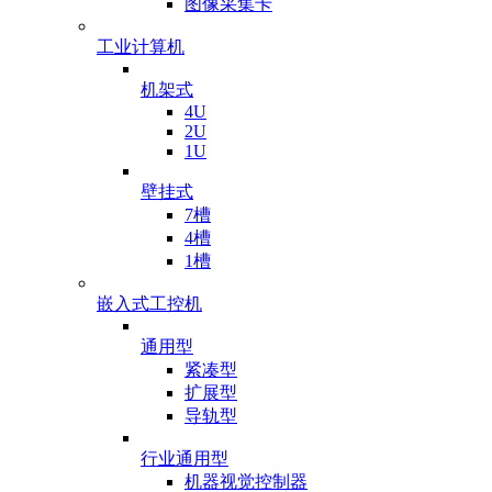
图像采集卡
工业计算机
机架式
4U
2U
1U
壁挂式
7槽
4槽
1槽
嵌入式工控机
通用型
紧凑型
扩展型
导轨型
行业通用型
机器视觉控制器