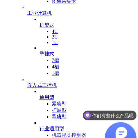
图像采集卡
工业计算机
机架式
4U
2U
1U
壁挂式
7槽
4槽
1槽
嵌入式工控机
通用型
紧凑型
扩展型
有业务可以对接吗
导轨型
行业通用型
机器视觉控制器