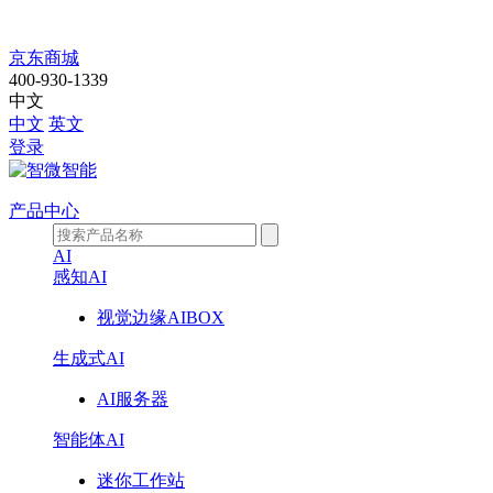
明
京东商城
400-930-1339
天
中文
中文
英文
见！
登录
智
产品中心
微
AI
AI
感知AI
视觉边缘AIBOX
新
生成式AI
品
AI服务器
发
智能体AI
布
迷你工作站