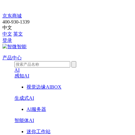
公
京东商城
400-930-1339
司
中文
中文
英文
动
登录
态
产品中心
AI
感知AI
视觉边缘AIBOX
生成式AI
AI服务器
智能体AI
迷你工作站