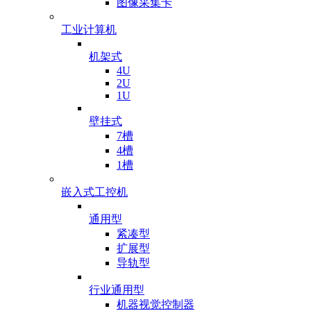
图像采集卡
工业计算机
机架式
4U
2U
1U
壁挂式
7槽
4槽
1槽
嵌入式工控机
通用型
紧凑型
扩展型
导轨型
行业通用型
机器视觉控制器