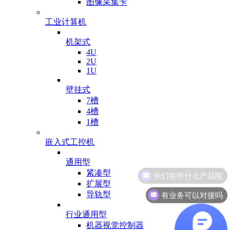
图像采集卡
工业计算机
机架式
4U
2U
1U
壁挂式
7槽
4槽
1槽
嵌入式工控机
通用型
紧凑型
扩展型
有业务可以对接吗
导轨型
行业通用型
机器视觉控制器