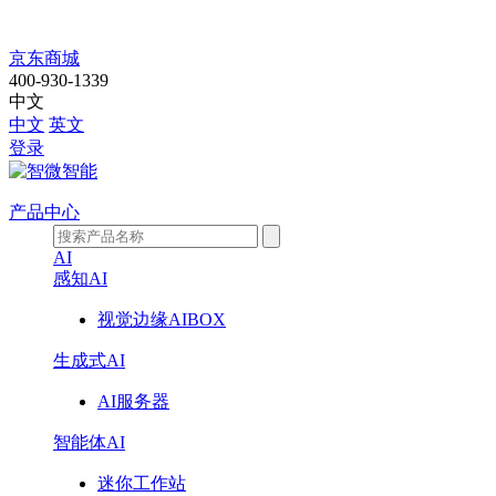
公
京东商城
400-930-1339
司
中文
中文
英文
动
登录
态
产品中心
AI
感知AI
视觉边缘AIBOX
生成式AI
AI服务器
智能体AI
迷你工作站