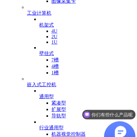
图像采集卡
工业计算机
机架式
4U
2U
1U
壁挂式
7槽
4槽
1槽
嵌入式工控机
通用型
你们有些什么产品呢
紧凑型
扩展型
有业务可以对接吗
导轨型
行业通用型
机器视觉控制器