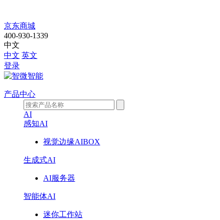
智
京东商城
400-930-1339
微
中文
中文
英文
智
登录
能
产品中心
行
AI
感知AI
业
视觉边缘AIBOX
控
生成式AI
制
AI服务器
器，
智能体AI
硬
迷你工作站