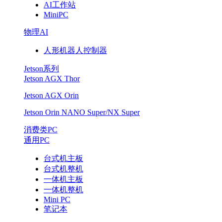
AI工作站
释
MiniPC
放
物理AI
人形机器人控制器
AI
Jetson系列
算
Jetson AGX Thor
力
Jetson AGX Orin
Jetson Orin NANO Super/NX Super
巅
消费类PC
峰，
通用PC
加
台式机主板
台式机整机
一体机主板
速
一体机整机
Mini PC
智
笔记本