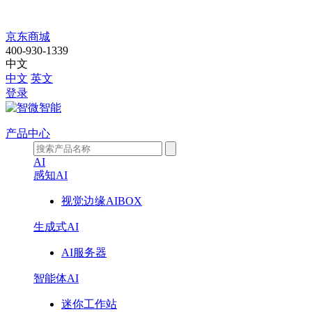
【智
京东商城
400-930-1339
微
中文
中文
英文
智
登录
能
产品中心
DeepSeek
AI
算
感知AI
视觉边缘AIBOX
力
生成式AI
一
AI服务器
体
智能体AI
机】
迷你工作站