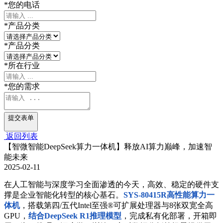
*
您的电话
*
产品分类
*
产品分类
*
所在行业
*
您的需求
提交表单
返回列表
【智微智能DeepSeek算力一体机】释放AI算力巅峰，加速智
能未来
2025-02-11
在人工智能与深度学习全面渗透的今天，高效、稳定的硬件支
撑是企业智能化转型的核心基石。
SYS-80415R高性能算力一
体机
，搭载第四/五代Intel至强®可扩展处理器与8张双宽全高
GPU，
结合DeepSeek R1推理模型
，完成私有化部署，开箱即