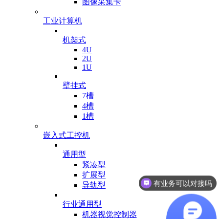
图像采集卡
工业计算机
机架式
4U
2U
1U
壁挂式
7槽
4槽
1槽
嵌入式工控机
通用型
紧凑型
有业务可以对接吗
扩展型
导轨型
你们的工厂在哪里
行业通用型
机器视觉控制器