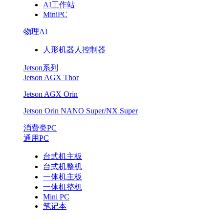
AI工作站
部
MiniPC
物理AI
署，
人形机器人控制器
开
Jetson系列
启
Jetson AGX Thor
Jetson AGX Orin
AI
Jetson Orin NANO Super/NX Super
边
消费类PC
缘
通用PC
台式机主板
计
台式机整机
一体机主板
算
一体机整机
Mini PC
新
笔记本