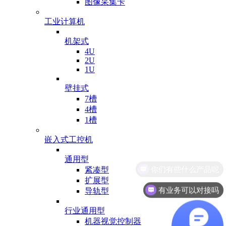
图像采集卡
工业计算机
机架式
4U
2U
1U
壁挂式
7槽
4槽
1槽
嵌入式工控机
通用型
紧凑型
扩展型
有业务可以对接吗
导轨型
行业通用型
机器视觉控制器