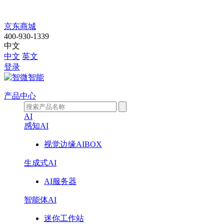
智
京东商城
400-930-1339
微
中文
中文
英文
工
登录
业
产品中心
RK3588+DeepSeek：
AI
感知AI
支
视觉边缘AIBOX
持
生成式AI
本
AI服务器
地
智能体AI
化
迷你工作站