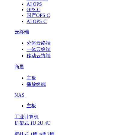
AI OPS
OPS-C
国产OPS-C
AI OPS-C
云终端
分体云终端
一体云终端
移动云终端
商显
主板
播放终端
NAS
主板
工业计算机
机架式 1U 2U 4U
壁挂式 1槽 4槽 7槽