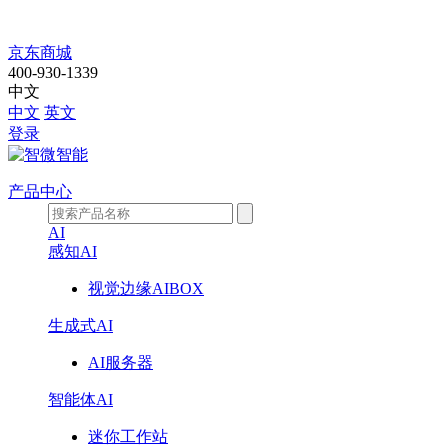
探
京东商城
400-930-1339
索
中文
中文
英文
AI
登录
边
产品中心
缘
AI
计
感知AI
视觉边缘AIBOX
算
生成式AI
新
AI服务器
高
智能体AI
度：
迷你工作站