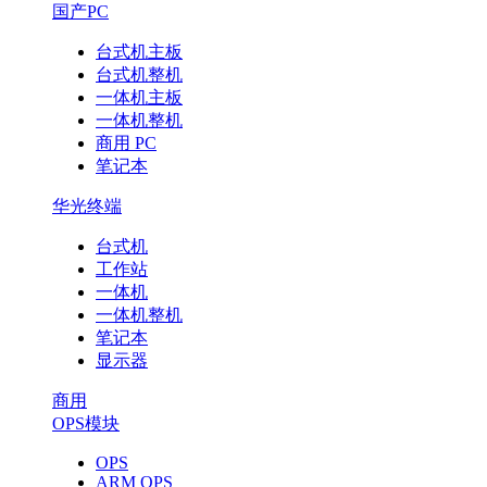
震
国产PC
撼
台式机主板
台式机整机
来
一体机主板
一体机整机
袭！
商用 PC
笔记本
华光终端
台式机
工作站
一体机
一体机整机
笔记本
显示器
商用
OPS模块
OPS
ARM OPS