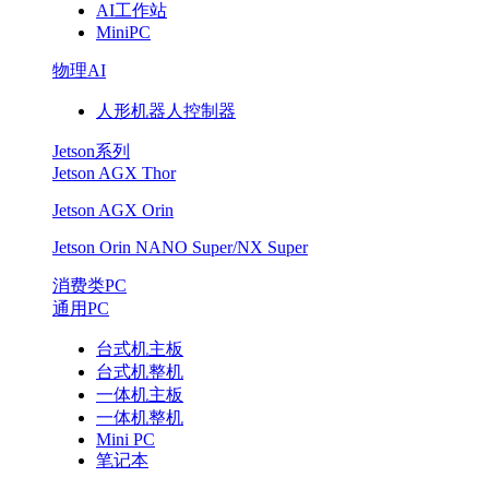
AI工作站
智
MiniPC
微
物理AI
人形机器人控制器
工
Jetson系列
业
Jetson AGX Thor
Jetson
Jetson AGX Orin
Jetson Orin NANO Super/NX Super
Orin
消费类PC
系
通用PC
列
台式机主板
台式机整机
产
一体机主板
一体机整机
品
Mini PC
笔记本