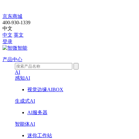
走
京东商城
400-930-1339
进
中文
中文
英文
智
登录
微
产品中心
AI
感知AI
视觉边缘AIBOX
生成式AI
AI服务器
智能体AI
迷你工作站