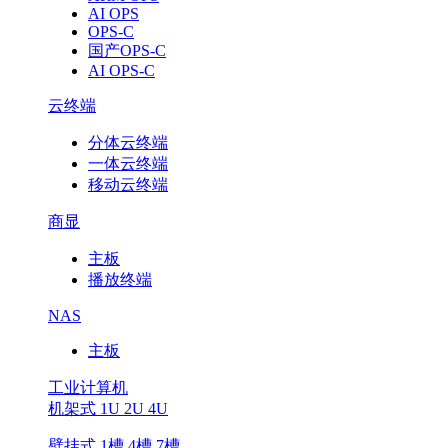
AI OPS
OPS-C
国产OPS-C
AI OPS-C
云终端
分体云终端
一体云终端
移动云终端
商显
主板
播放终端
NAS
主板
工业计算机
机架式 1U 2U 4U
壁挂式 1槽 4槽 7槽