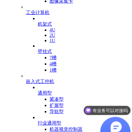
图像采集卡
工业计算机
机架式
4U
2U
1U
壁挂式
7槽
4槽
1槽
嵌入式工控机
通用型
紧凑型
扩展型
有业务可以对接吗
导轨型
行业通用型
机器视觉控制器