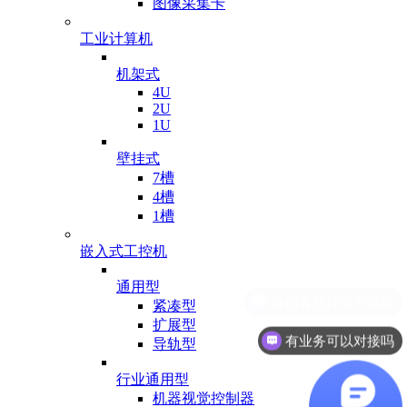
图像采集卡
工业计算机
机架式
4U
2U
1U
壁挂式
7槽
4槽
1槽
嵌入式工控机
通用型
紧凑型
扩展型
有业务可以对接吗
导轨型
行业通用型
机器视觉控制器