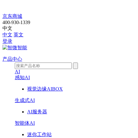
走
京东商城
400-930-1339
进
中文
中文
英文
智
登录
微
产品中心
AI
感知AI
视觉边缘AIBOX
生成式AI
AI服务器
智能体AI
迷你工作站