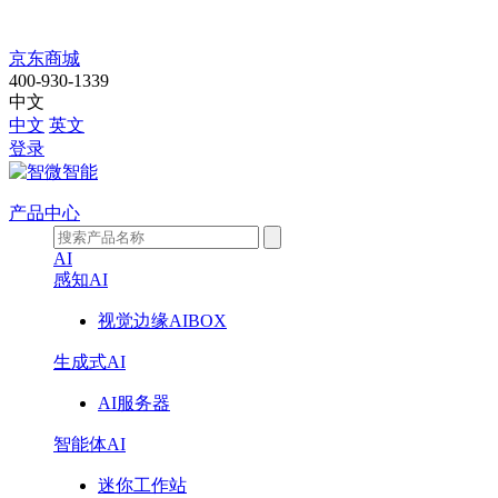
走
京东商城
400-930-1339
进
中文
中文
英文
智
登录
微
产品中心
AI
感知AI
视觉边缘AIBOX
生成式AI
AI服务器
智能体AI
迷你工作站