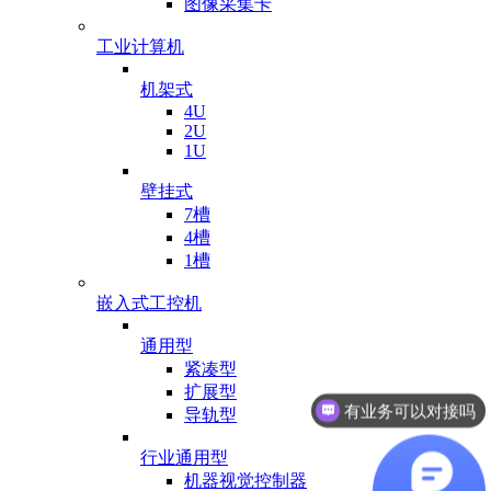
图像采集卡
工业计算机
机架式
4U
2U
1U
壁挂式
7槽
4槽
1槽
嵌入式工控机
通用型
紧凑型
扩展型
有业务可以对接吗
导轨型
行业通用型
机器视觉控制器