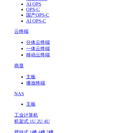
AI OPS
OPS-C
国产OPS-C
AI OPS-C
云终端
分体云终端
一体云终端
移动云终端
商显
主板
播放终端
NAS
主板
工业计算机
机架式 1U 2U 4U
壁挂式 1槽 4槽 7槽