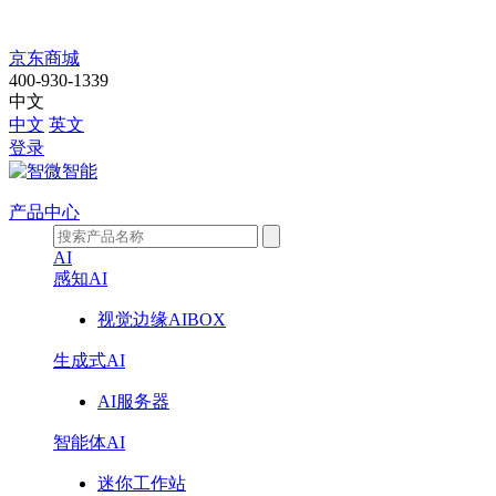
走
京东商城
400-930-1339
进
中文
中文
英文
智
登录
微
产品中心
AI
感知AI
视觉边缘AIBOX
生成式AI
AI服务器
智能体AI
迷你工作站