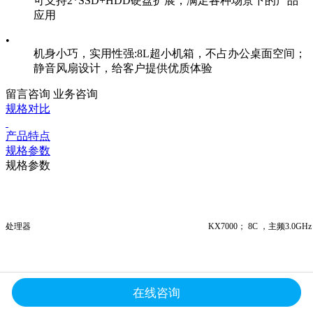
可支持2*SSD+HDD硬盘扩展，满足各种场景下的产品
应用
•
机身小巧，实用性强:8L超小机箱，不占办公桌面空间；
静音风扇设计，给客户提供优质体验
留言咨询
业务咨询
规格对比
产品特点
规格参数
规格参数
处理器
KX
7000；
8C
，主频3.0
GHz
显卡
集显/选配独显
在线咨询