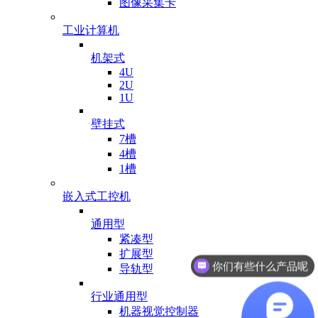
图像采集卡
工业计算机
机架式
4U
2U
1U
壁挂式
7槽
4槽
1槽
嵌入式工控机
通用型
紧凑型
你们有些什么产品呢
扩展型
有业务可以对接吗
导轨型
行业通用型
机器视觉控制器