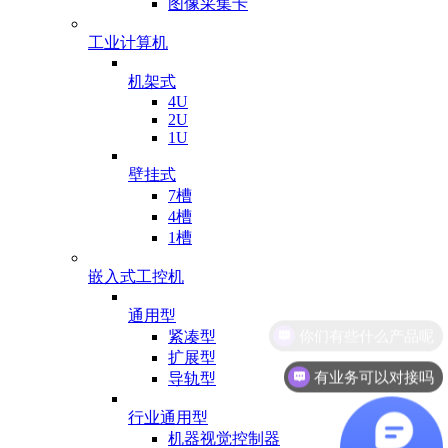
图像采集卡
工业计算机
机架式
4U
2U
1U
壁挂式
7槽
4槽
1槽
嵌入式工控机
通用型
紧凑型
扩展型
有业务可以对接吗
导轨型
行业通用型
机器视觉控制器