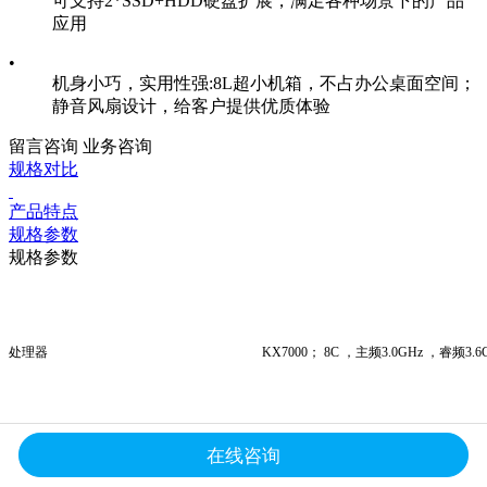
可支持2*SSD+HDD硬盘扩展，满足各种场景下的产品
应用
•
机身小巧，实用性强:8L超小机箱，不占办公桌面空间；
静音风扇设计，给客户提供优质体验
留言咨询
业务咨询
规格对比
产品特点
规格参数
规格参数
处理器
KX
7000；
8C
，主频3.0
GHz
，睿频3.6
显卡
集显/可选配独显
在线咨询