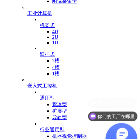
图像采集卡
工业计算机
机架式
4U
2U
1U
壁挂式
7槽
4槽
1槽
嵌入式工控机
通用型
紧凑型
扩展型
你们的工厂在哪里
导轨型
行业通用型
机器视觉控制器