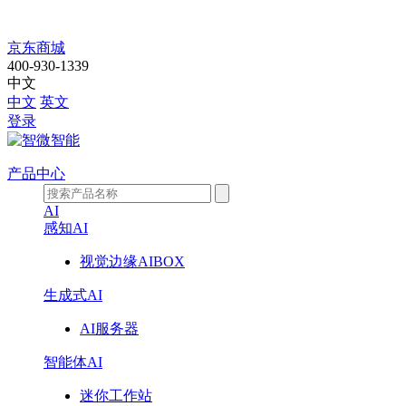
走
京东商城
400-930-1339
进
中文
中文
英文
智
登录
微
产品中心
AI
感知AI
视觉边缘AIBOX
生成式AI
AI服务器
智能体AI
迷你工作站