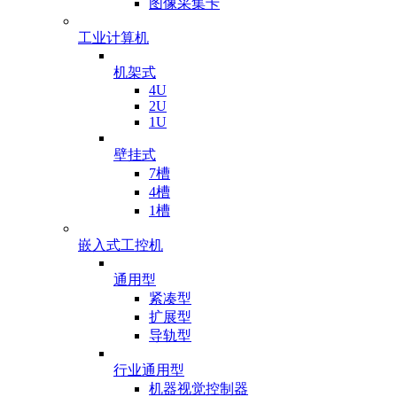
图像采集卡
工业计算机
机架式
4U
2U
1U
壁挂式
7槽
4槽
1槽
嵌入式工控机
通用型
紧凑型
扩展型
导轨型
行业通用型
机器视觉控制器