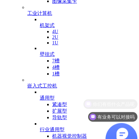
图像采集卡
工业计算机
机架式
4U
2U
1U
壁挂式
7槽
4槽
1槽
嵌入式工控机
通用型
紧凑型
扩展型
有业务可以对接吗
导轨型
行业通用型
机器视觉控制器