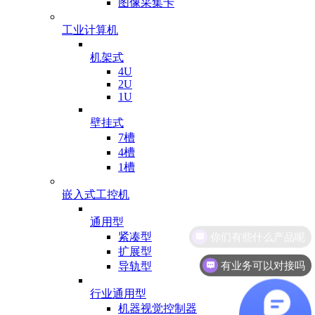
图像采集卡
工业计算机
机架式
4U
2U
1U
壁挂式
7槽
4槽
1槽
嵌入式工控机
通用型
紧凑型
扩展型
有业务可以对接吗
导轨型
行业通用型
机器视觉控制器