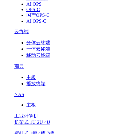
AI OPS
OPS-C
国产OPS-C
AI OPS-C
云终端
分体云终端
一体云终端
移动云终端
商显
主板
播放终端
NAS
主板
工业计算机
机架式 1U 2U 4U
壁挂式 1槽 4槽 7槽