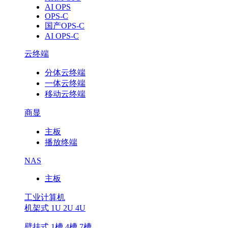
AI OPS
OPS-C
国产OPS-C
AI OPS-C
云终端
分体云终端
一体云终端
移动云终端
商显
主板
播放终端
NAS
主板
工业计算机
机架式 1U 2U 4U
壁挂式 1槽 4槽 7槽