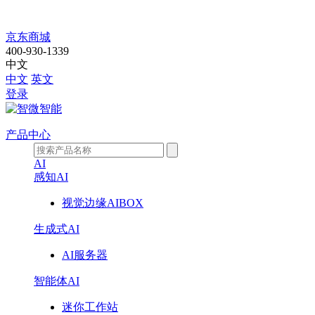
智
京东商城
400-930-1339
微
中文
中文
英文
华
登录
光
产品中心
W700-
AI
E51117
感知AI
视觉边缘AIBOX
生成式AI
AI服务器
智能体AI
迷你工作站