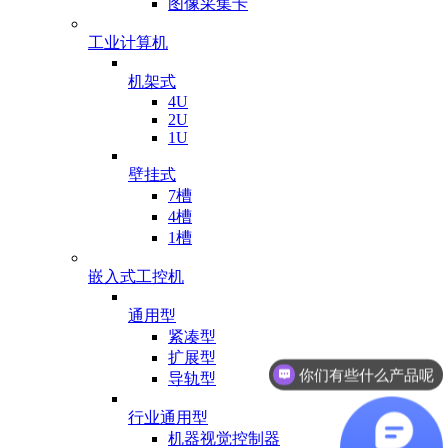
图像采集卡
工业计算机
机架式
4U
2U
1U
壁挂式
7槽
4槽
1槽
嵌入式工控机
通用型
你们有些什么产品呢
紧凑型
扩展型
有业务可以对接吗
导轨型
行业通用型
机器视觉控制器