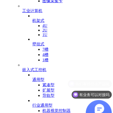
图像采集卡
工业计算机
机架式
4U
2U
1U
壁挂式
7槽
4槽
1槽
嵌入式工控机
通用型
紧凑型
扩展型
有业务可以对接吗
导轨型
行业通用型
机器视觉控制器