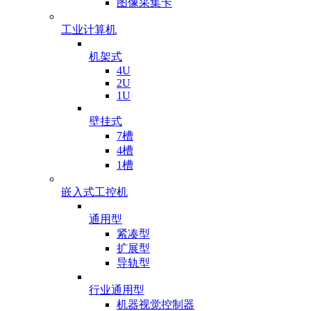
图像采集卡
工业计算机
机架式
4U
2U
1U
壁挂式
7槽
4槽
1槽
嵌入式工控机
通用型
紧凑型
扩展型
导轨型
行业通用型
机器视觉控制器