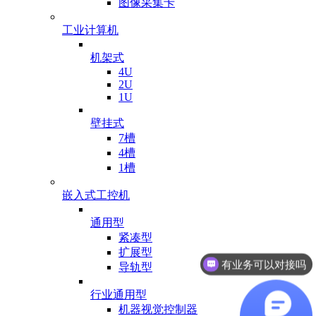
图像采集卡
工业计算机
机架式
4U
2U
1U
壁挂式
7槽
4槽
1槽
嵌入式工控机
通用型
紧凑型
扩展型
有业务可以对接吗
导轨型
行业通用型
机器视觉控制器