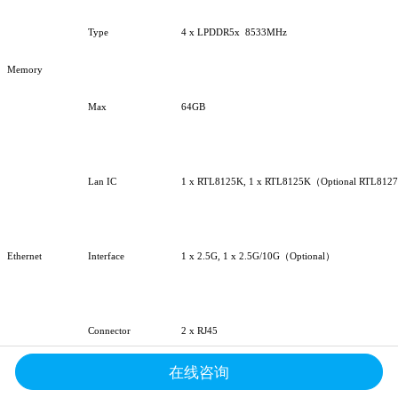
Type
4
x
LPDDR
5x 853
3MHz
Memory
Max
64GB
Lan
IC
1 x
RTL8125K,
1 x
RTL8125K（Optio
nal
RTL812
Ethernet
Interface
1 x 2.5G,
1 x 2.5G/10G（Optional）
Connector
2 x
RJ45
在线咨询