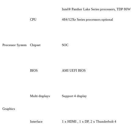
Intel
®
Panther
Lake
Series
processors
,
TDP
80W
CPU
484/12
Xe
Series
processors
optional
Processor System
Chipset
SOC
BIOS
AMI
UEFI
BIOS
Multi displays
Support 4 display
Graphics
Interface
1 x
HDMI ,
1 x
DP,
2 x Thu
nderbolt
4