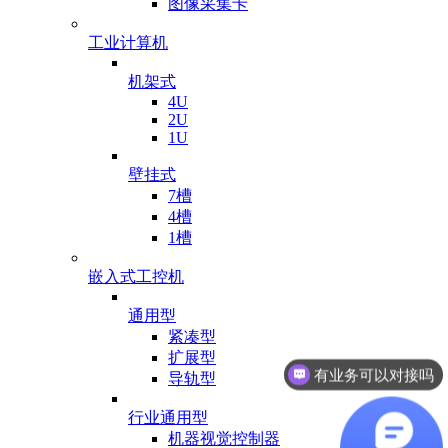
图像采集卡
工业计算机
机架式
4U
2U
1U
壁挂式
7槽
4槽
1槽
嵌入式工控机
通用型
紧凑型
扩展型
有业务可以对接吗
导轨型
行业通用型
机器视觉控制器