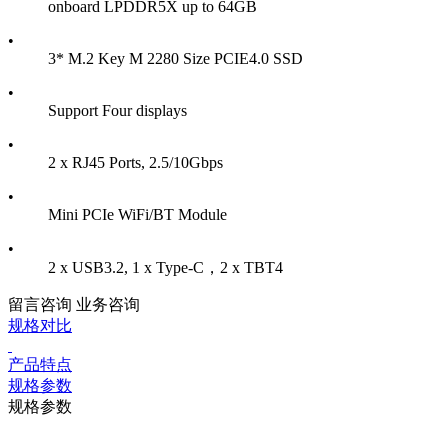
onboard LPDDR5X up to 64GB
•
3* M.2 Key M 2280 Size PCIE4.0 SSD
•
Support Four displays
•
2 x RJ45 Ports, 2.5/10Gbps
•
Mini PCIe WiFi/BT Module
•
2 x USB3.2, 1 x Type-C，2 x TBT4
留言咨询
业务咨询
规格对比
产品特点
规格参数
规格参数