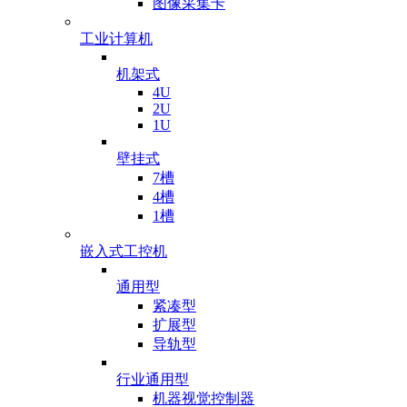
图像采集卡
工业计算机
机架式
4U
2U
1U
壁挂式
7槽
4槽
1槽
嵌入式工控机
通用型
紧凑型
扩展型
导轨型
行业通用型
机器视觉控制器