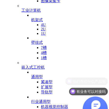
图像采集卡
工业计算机
机架式
4U
2U
1U
壁挂式
7槽
4槽
1槽
嵌入式工控机
通用型
紧凑型
扩展型
有业务可以对接吗
导轨型
行业通用型
机器视觉控制器