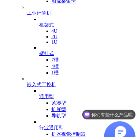
图像采集卡
工业计算机
机架式
4U
2U
1U
壁挂式
7槽
4槽
1槽
嵌入式工控机
通用型
你们有些什么产品呢
紧凑型
扩展型
有业务可以对接吗
导轨型
行业通用型
机器视觉控制器