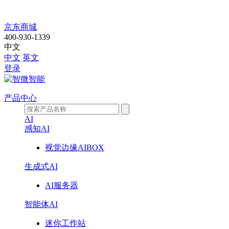
走
京东商城
400-930-1339
进
中文
中文
英文
智
登录
微
产品中心
AI
感知AI
视觉边缘AIBOX
生成式AI
AI服务器
智能体AI
迷你工作站