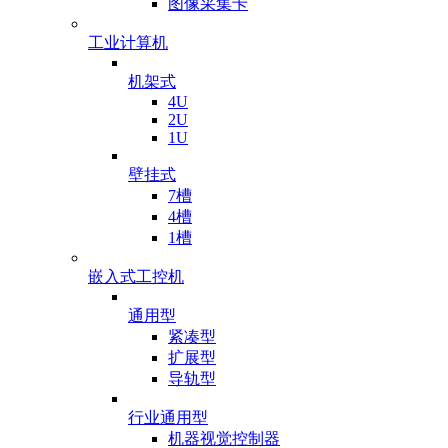
图像采集卡
工业计算机
机架式
4U
2U
1U
壁挂式
7槽
4槽
1槽
嵌入式工控机
通用型
紧凑型
扩展型
导轨型
行业通用型
机器视觉控制器