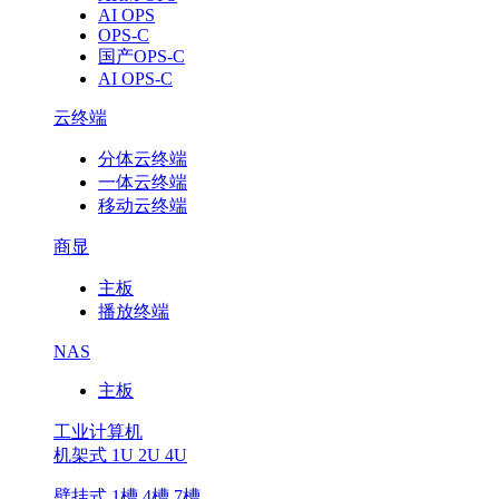
AI OPS
OPS-C
国产OPS-C
AI OPS-C
云终端
分体云终端
一体云终端
移动云终端
商显
主板
播放终端
NAS
主板
工业计算机
机架式 1U 2U 4U
壁挂式 1槽 4槽 7槽