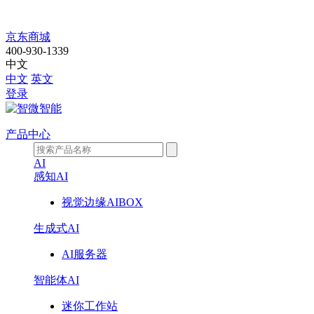
走
京东商城
400-930-1339
进
中文
中文
英文
智
登录
微
产品中心
AI
感知AI
视觉边缘AIBOX
生成式AI
AI服务器
智能体AI
迷你工作站