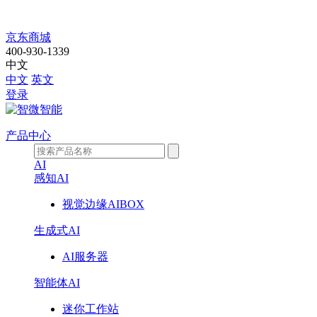
走
京东商城
400-930-1339
进
中文
中文
英文
智
登录
微
产品中心
AI
感知AI
视觉边缘AIBOX
生成式AI
AI服务器
智能体AI
迷你工作站