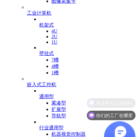
图像采集卡
工业计算机
机架式
4U
2U
1U
壁挂式
7槽
4槽
1槽
嵌入式工控机
通用型
紧凑型
扩展型
你们的工厂在哪里
导轨型
行业通用型
机器视觉控制器